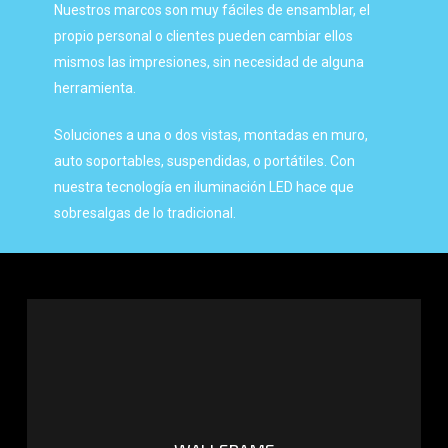
Nuestros marcos son muy fáciles de ensamblar, el
propio personal o clientes pueden cambiar ellos
mismos las impresiones, sin necesidad de alguna
herramienta.
Soluciones a una o dos vistas, montadas en muro,
auto soportables, suspendidas, o portátiles. Con
nuestra tecnología en iluminación LED hace que
sobresalgas de lo tradicional.